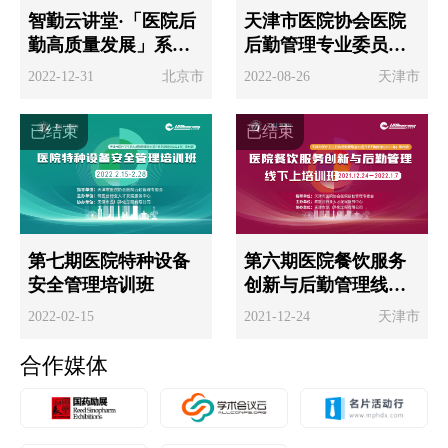
智勤云讲堂·「医院后
天津市医院协会医院
勤高质量发展」系列
后勤管理专业委员会
线上课程
2022年学术研讨会暨
2022-12-31
北京市
2022-08-26
天津市
专题培训会
已结束
已结束
第七期医院特种设备
第六期医院餐饮服务
安全管理培训班
创新与后勤管理线上
培训班
2022-02-15
2021-12-24
天津市
合作媒体