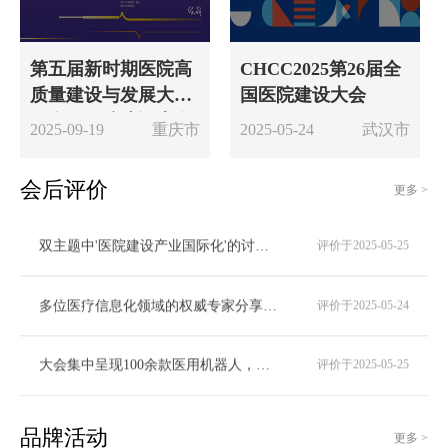
第五届新时期医院高
CHCC2025第26届全
质量建设与发展大会
国医院建设大会
暨全国医院建设大会
2025-09-19
重庆市
2025-05-24
武汉市
公益行-川渝站（秋
季）
会后评价
在哪个展馆？
评价于2026-04-01
更多 >
双主题中'医院建设产业国际化'的讨论令人印象深刻，多位海外专家分享的欧美医院模块化建设经验，为国内项目提供了新思路。
评价于2025-05-25
多位医疗信息化领域的权威专家分享了实践经验，深入浅出地解析了智慧医院建设中的关键问题，为实际工作提供了宝贵参考。
评价于2025-05-24
大会集中呈现‌100余款医用机器人‌，涵盖手术辅助、后勤物流、康养护理、患者服务四大核心场景，并通过‌沉浸式场景体验区‌（如智慧服务区、精准治疗区）直观呈现机器人在未来医院中的实际应用价值。宇树G1机器人、Go2机械狗等明星产品的动态演示，强化了技术落地的视觉冲击力
评价于2025-05-25
会后的医院管理者圆桌会促成了多项合作意向，这种“理论+资源”的双重赋能模式值得推广。
评价于2025-05-25
品牌活动
更多 >