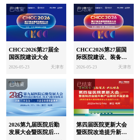
已结束
已结束
手术导航系统工作坊采用真实病例数据演练，弥补了纯理论会议的不足，对青年研究者尤其有帮助。
评价于2025-05-25
上海"社区嵌入式养老综合体"和成都"智慧医养联合体"的案例分享，展示了多元化服务整合的可能性，对中小城市机构很有借鉴意义。
评价于2025-05-26
通过大会了解到多家三甲医院的后勤智能化案例，如物联网设备监控能耗、AI调度物资配送系统等，深刻认识到后勤管理必须拥抱数字化转型才能提升效率
CHCC2026第27届全
CHCC2026第27届国
评价于2025-05-25
国医院建设大会
际医院建设、装备及
管理展览会
现场展示的智慧后勤解决方案，促进了技术创新与实际应用的对接。
2026-05-23
天津市
2026-05-23
天津市
评价于2025-05-17
已结束
已结束
国际医院的设计理念分享让人耳目一新，尤其是人性化细节的处理启发很大。
评价于2025-04-20
2026第九届医院后勤
第四届医院更新大会
发展大会暨医院后勤
暨医院改造提升新产
装备、技术与服务展
品新技术展览会