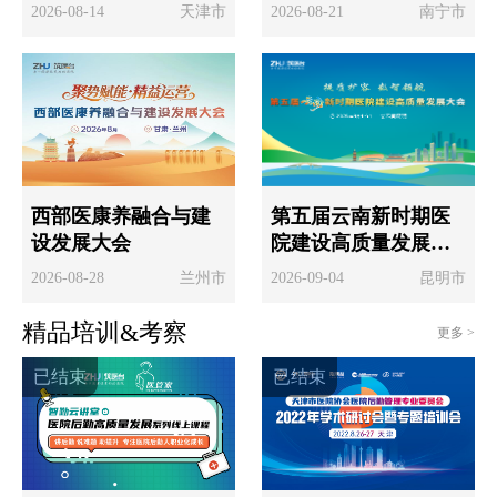
院协会医院后勤管理
会暨2026广西电子学
2026-08-14
天津市
2026-08-21
南宁市
专业委员会2026年年
会医院信息化专业委
会
员会学术年会
西部医康养融合与建
第五届云南新时期医
设发展大会
院建设高质量发展大
会
2026-08-28
兰州市
2026-09-04
昆明市
精品培训&考察
更多 >
已结束
已结束