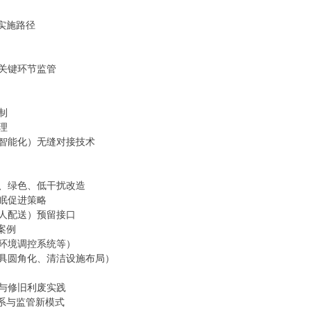
实施路径
关键环节监管
制
理
智能化）无缝对接技术
、绿色、低干扰改造
眠促进策略
人配送）预留接口
案例
环境调控系统等）
具圆角化、清洁设施布局）
与修旧利废实践
体系与监管新模式