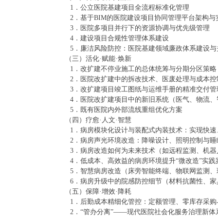
1．公立医院基建项目全流程标准化管理
2．基于BIM的医院建设项目协同管理平台架构与
3．医院多项目并行下的资源协调与优先级管理
4．建设项目合规性管理体系建设
5．廉洁风险防控：医院基建领域廉政体系建设与
（三）活化·赋能·焕新
1．改扩建不停业施工的总体统筹与分期分区策略
2．医院改扩建中的拆改技术、医废处理与成本控
3．改扩建项目竣工图纸与运维手册的精准交付管
4．医院改扩建项目中的新旧系统（医气、物流、
5．既有医院内外部流线重组优化方案
（四）疗愈·人文·智慧
1．病房模块化设计与装配式内装技术：实现快速
2．病房声光环境改造：降噪设计、照明控制与睡
3．病房改造如何为未来技术（如远程监测、机器
4．低成本、高效益的病房环境提升“微改造”实践
5．智慧病房改造（床旁智能终端、物联网监测、
6．病房升级中的院感防控细节（材料抗菌性、家
（五）保障·增效·降耗
1．后勤成本精细化管控：定额管理、零库存采购
2．“管办分离”——现代医院社会化服务治理新